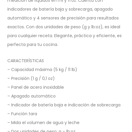
medición de líquidos en ml y fl’oz. Cuenta con
indicadores de batería baja y sobrecarga, apagado
automático y 4 sensores de precisión para resultados
exactos. Con dos unidades de peso (g y lb:oz), es ideal
para cualquier receta. Elegante, práctica y eficiente, es
perfecta para tu cocina.
CARACTERÍSTICAS
– Capacidad máxima (5 kg / 11 lb)
– Precisión (1 g / 0,1 oz)
– Panel de acero inoxidable
– Apagado automático
– Indicador de batería baja e indicación de sobrecarga
– Función tara
– Mida el volumen de agua y leche
– Dos unidades de peso: g – lb:oz